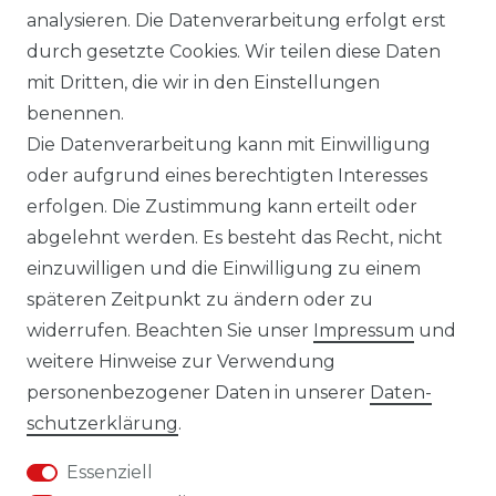
INFORMATIONEN
analysieren. Die Datenverarbeitung erfolgt erst
durch gesetzte Cookies. Wir teilen diese Daten
KONTAKT
mit Dritten, die wir in den Einstellungen
benennen.
DATENSCHUTZERKLÄRUNG
Die Datenverarbeitung kann mit Einwilligung
oder aufgrund eines berechtigten Interesses
IMPRESSUM
erfolgen. Die Zustimmung kann erteilt oder
abgelehnt werden. Es besteht das Recht, nicht
AGB
einzuwilligen und die Einwilligung zu einem
KONTAKT
späteren Zeitpunkt zu ändern oder zu
widerrufen. Beachten Sie unser
Impressum
und
REUTEWEG 2/1, 73035 GÖPPINGEN
weitere Hinweise zur Verwendung
personenbezogener Daten in unserer
Daten­
TEL.: 07161 3626157
schutz­erklärung
.
E-MAIL: INFO@BS-HANDEL.DE
Essenziell