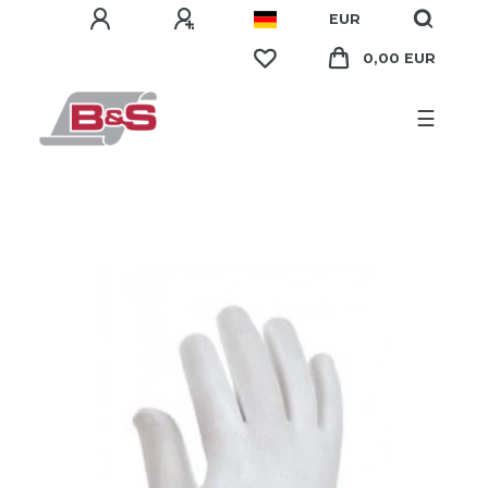
EUR
0,00 EUR
☰