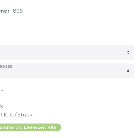
mmer
1809
RÖSSE
*
R
ck
11,10 € / Stück
andfertig, Lieferzeit 48h