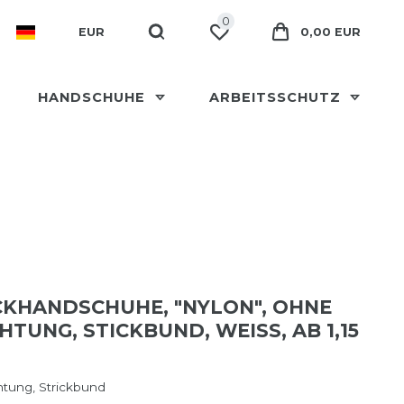
0
EUR
0,00 EUR
HANDSCHUHE
ARBEITSSCHUTZ
CKHANDSCHUHE, "NYLON", OHNE
TUNG, STICKBUND, WEISS, AB 1,15 E
tung, Strickbund