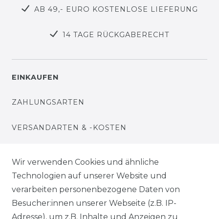
AB 49,- EURO KOSTENLOSE LIEFERUNG
14 TAGE RÜCKGABERECHT
EINKAUFEN
ZAHLUNGSARTEN
VERSANDARTEN & -KOSTEN
WIDERRUFSRECHT
Wir verwenden Cookies und ähnliche
Technologien auf unserer Website und
WARENKORB
verarbeiten personenbezogene Daten von
Besucher:innen unserer Webseite (z.B. IP-
ZUR KASSE
Adresse), um z.B. Inhalte und Anzeigen zu