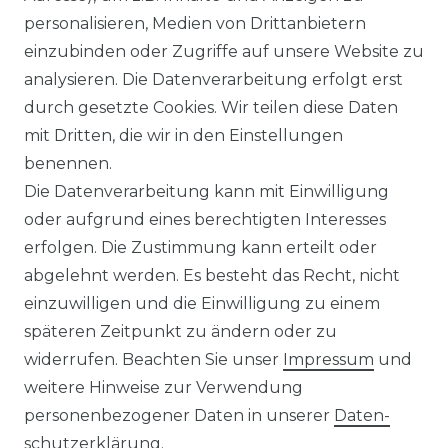
HILFE
personalisieren, Medien von Drittanbietern
einzubinden oder Zugriffe auf unsere Website zu
INFORMATIONEN
analysieren. Die Datenverarbeitung erfolgt erst
durch gesetzte Cookies. Wir teilen diese Daten
KONTAKT
mit Dritten, die wir in den Einstellungen
benennen.
DATENSCHUTZERKLÄRUNG
Die Datenverarbeitung kann mit Einwilligung
oder aufgrund eines berechtigten Interesses
IMPRESSUM
erfolgen. Die Zustimmung kann erteilt oder
abgelehnt werden. Es besteht das Recht, nicht
AGB
einzuwilligen und die Einwilligung zu einem
KONTAKT
späteren Zeitpunkt zu ändern oder zu
widerrufen. Beachten Sie unser
Impressum
und
REUTEWEG 2/1, 73035 GÖPPINGEN
weitere Hinweise zur Verwendung
personenbezogener Daten in unserer
Daten­
TEL.: 07161 3626157
schutz­erklärung
.