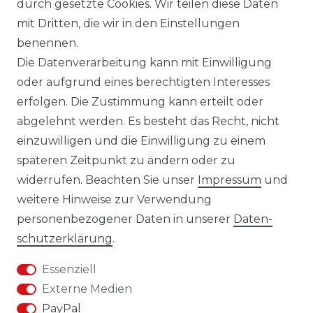
durch gesetzte Cookies. Wir teilen diese Daten
KONTAKT
mit Dritten, die wir in den Einstellungen
benennen.
DATENSCHUTZERKLÄRUNG
Die Datenverarbeitung kann mit Einwilligung
oder aufgrund eines berechtigten Interesses
IMPRESSUM
erfolgen. Die Zustimmung kann erteilt oder
abgelehnt werden. Es besteht das Recht, nicht
AGB
einzuwilligen und die Einwilligung zu einem
KONTAKT
späteren Zeitpunkt zu ändern oder zu
widerrufen. Beachten Sie unser
Impressum
und
REUTEWEG 2/1, 73035 GÖPPINGEN
weitere Hinweise zur Verwendung
personenbezogener Daten in unserer
Daten­
TEL.: 07161 3626157
schutz­erklärung
.
E-MAIL: INFO@BS-HANDEL.DE
Essenziell
Externe Medien
PayPal