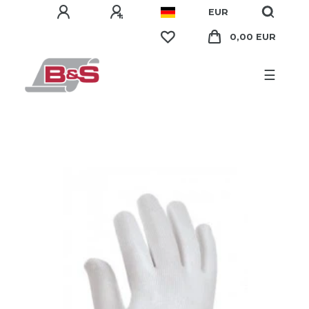
EUR
0,00 EUR
☰