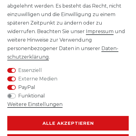
abgelehnt werden. Es besteht das Recht, nicht
AGB
einzuwilligen und die Einwilligung zu einem
KONTAKT
späteren Zeitpunkt zu ändern oder zu
widerrufen. Beachten Sie unser
Impressum
und
REUTEWEG 2/1, 73035 GÖPPINGEN
weitere Hinweise zur Verwendung
personenbezogener Daten in unserer
Daten­
TEL.: 07161 3626157
schutz­erklärung
.
E-MAIL: INFO@BS-HANDEL.DE
Essenziell
Externe Medien
PayPal
Funktional
Weitere Einstellungen
ALLE AKZEPTIEREN
Kontakt
VERTRAG WIDERRUFEN