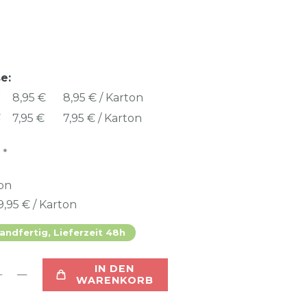
e:
8,95 €
8,95 € / Karton
6
7,95 €
7,95 € / Karton
*
R
on
9,95 € / Karton
andfertig, Lieferzeit 48h
IN DEN
WARENKORB