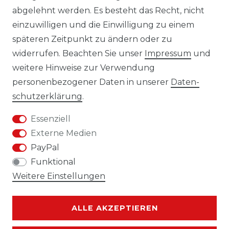
abgelehnt werden. Es besteht das Recht, nicht
AGB
einzuwilligen und die Einwilligung zu einem
KONTAKT
späteren Zeitpunkt zu ändern oder zu
widerrufen. Beachten Sie unser
Impressum
und
REUTEWEG 2/1, 73035 GÖPPINGEN
weitere Hinweise zur Verwendung
personenbezogener Daten in unserer
Daten­
TEL.: 07161 3626157
schutz­erklärung
.
E-MAIL: INFO@BS-HANDEL.DE
Essenziell
Externe Medien
PayPal
Funktional
Weitere Einstellungen
ALLE AKZEPTIEREN
Kontakt
VERTRAG WIDERRUFEN