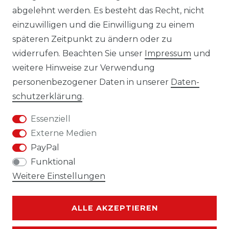
abgelehnt werden. Es besteht das Recht, nicht
AGB
einzuwilligen und die Einwilligung zu einem
KONTAKT
späteren Zeitpunkt zu ändern oder zu
widerrufen. Beachten Sie unser
Impressum
und
REUTEWEG 2/1, 73035 GÖPPINGEN
weitere Hinweise zur Verwendung
personenbezogener Daten in unserer
Daten­
TEL.: 07161 3626157
schutz­erklärung
.
E-MAIL: INFO@BS-HANDEL.DE
Essenziell
Externe Medien
PayPal
Funktional
Weitere Einstellungen
ALLE AKZEPTIEREN
Kontakt
VERTRAG WIDERRUFEN