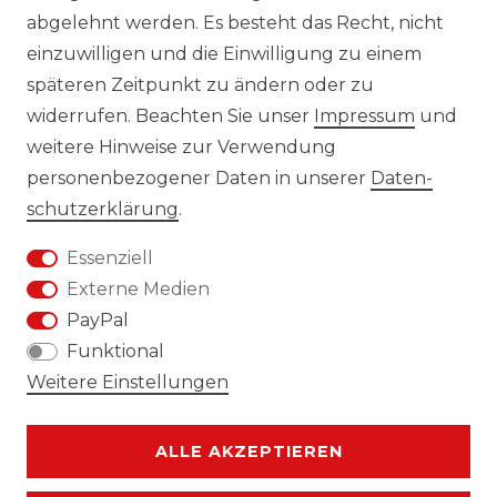
abgelehnt werden. Es besteht das Recht, nicht
AGB
einzuwilligen und die Einwilligung zu einem
KONTAKT
späteren Zeitpunkt zu ändern oder zu
widerrufen. Beachten Sie unser
Impressum
und
REUTEWEG 2/1, 73035 GÖPPINGEN
weitere Hinweise zur Verwendung
personenbezogener Daten in unserer
Daten­
TEL.: 07161 3626157
schutz­erklärung
.
E-MAIL: INFO@BS-HANDEL.DE
Essenziell
Externe Medien
PayPal
Funktional
Weitere Einstellungen
ALLE AKZEPTIEREN
Kontakt
VERTRAG WIDERRUFEN