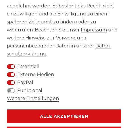
abgelehnt werden. Es besteht das Recht, nicht
AGB
einzuwilligen und die Einwilligung zu einem
KONTAKT
späteren Zeitpunkt zu ändern oder zu
widerrufen. Beachten Sie unser
Impressum
und
REUTEWEG 2/1, 73035 GÖPPINGEN
weitere Hinweise zur Verwendung
personenbezogener Daten in unserer
Daten­
TEL.: 07161 3626157
schutz­erklärung
.
E-MAIL: INFO@BS-HANDEL.DE
Essenziell
Externe Medien
PayPal
Funktional
Weitere Einstellungen
ALLE AKZEPTIEREN
Kontakt
VERTRAG WIDERRUFEN