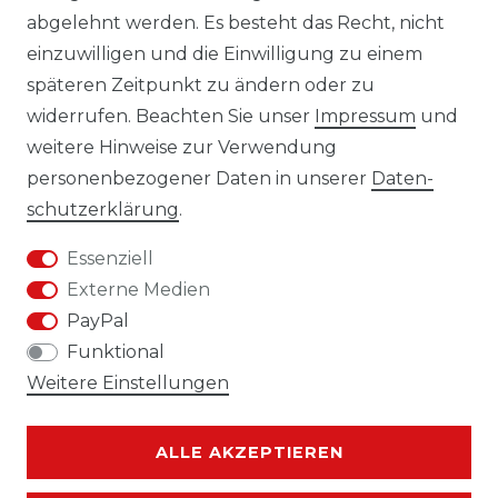
abgelehnt werden. Es besteht das Recht, nicht
AGB
einzuwilligen und die Einwilligung zu einem
KONTAKT
späteren Zeitpunkt zu ändern oder zu
widerrufen. Beachten Sie unser
Impressum
und
REUTEWEG 2/1, 73035 GÖPPINGEN
weitere Hinweise zur Verwendung
personenbezogener Daten in unserer
Daten­
TEL.: 07161 3626157
schutz­erklärung
.
E-MAIL: INFO@BS-HANDEL.DE
Essenziell
Externe Medien
PayPal
Funktional
Weitere Einstellungen
ALLE AKZEPTIEREN
Kontakt
VERTRAG WIDERRUFEN