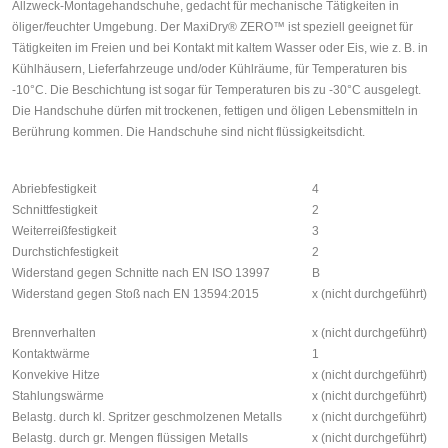
Allzweck-Montagehandschuhe, gedacht für mechanische Tätigkeiten in
öliger/feuchter Umgebung. Der MaxiDry® ZERO™ ist speziell geeignet für
Tätigkeiten im Freien und bei Kontakt mit kaltem Wasser oder Eis, wie z. B. in
Kühlhäusern, Lieferfahrzeuge und/oder Kühlräume, für Temperaturen bis
-10°C. Die Beschichtung ist sogar für Temperaturen bis zu -30°C ausgelegt.
Die Handschuhe dürfen mit trockenen, fettigen und öligen Lebensmitteln in
Berührung kommen. Die Handschuhe sind nicht flüssigkeitsdicht.
Abriebfestigkeit
4
Schnittfestigkeit
2
Weiterreißfestigkeit
3
Durchstichfestigkeit
2
Widerstand gegen Schnitte nach EN ISO 13997
B
Widerstand gegen Stoß nach EN 13594:2015
x (nicht durchgeführt)
Brennverhalten
x (nicht durchgeführt)
Kontaktwärme
1
Konvekive Hitze
x (nicht durchgeführt)
Stahlungswärme
x (nicht durchgeführt)
Belastg. durch kl. Spritzer geschmolzenen Metalls
x (nicht durchgeführt)
Belastg. durch gr. Mengen flüssigen Metalls
x (nicht durchgeführt)