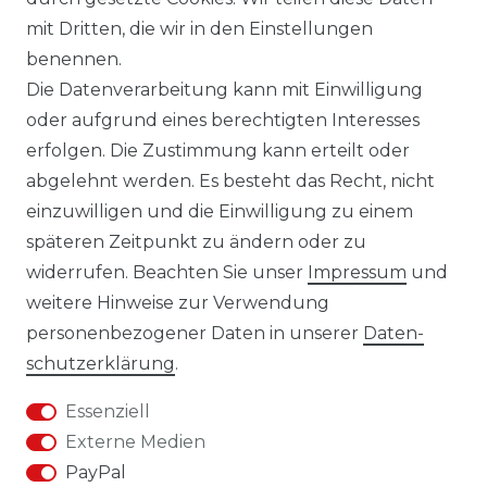
KONTAKT
mit Dritten, die wir in den Einstellungen
benennen.
DATENSCHUTZERKLÄRUNG
Die Datenverarbeitung kann mit Einwilligung
oder aufgrund eines berechtigten Interesses
IMPRESSUM
erfolgen. Die Zustimmung kann erteilt oder
abgelehnt werden. Es besteht das Recht, nicht
AGB
einzuwilligen und die Einwilligung zu einem
KONTAKT
späteren Zeitpunkt zu ändern oder zu
widerrufen. Beachten Sie unser
Impressum
und
REUTEWEG 2/1, 73035 GÖPPINGEN
weitere Hinweise zur Verwendung
personenbezogener Daten in unserer
Daten­
TEL.: 07161 3626157
schutz­erklärung
.
E-MAIL: INFO@BS-HANDEL.DE
Essenziell
Externe Medien
PayPal