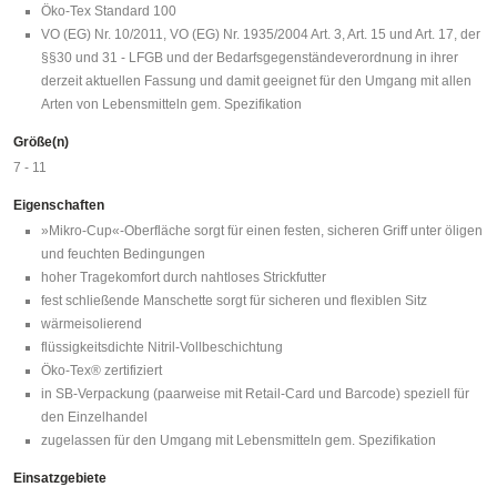
Öko-Tex Standard 100
VO (EG) Nr. 10/2011, VO (EG) Nr. 1935/2004 Art. 3, Art. 15 und Art. 17, der
§§30 und 31 - LFGB und der Bedarfsgegenständeverordnung in ihrer
derzeit aktuellen Fassung und damit geeignet für den Umgang mit allen
Arten von Lebensmitteln gem. Spezifikation
Größe(n)
7 - 11
Eigenschaften
»Mikro-Cup«-Oberfläche sorgt für einen festen, sicheren Griff unter öligen
und feuchten Bedingungen
hoher Tragekomfort durch nahtloses Strickfutter
fest schließende Manschette sorgt für sicheren und flexiblen Sitz
wärmeisolierend
flüssigkeitsdichte Nitril-Vollbeschichtung
Öko-Tex® zertifiziert
in SB-Verpackung (paarweise mit Retail-Card und Barcode) speziell für
den Einzelhandel
zugelassen für den Umgang mit Lebensmitteln gem. Spezifikation
Einsatzgebiete