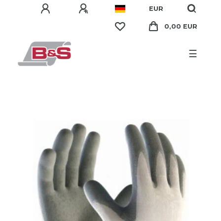
EUR
0,00 EUR
☰