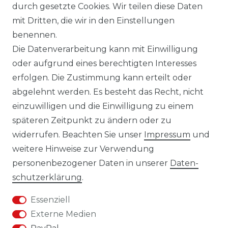
durch gesetzte Cookies. Wir teilen diese Daten
KONTAKT
mit Dritten, die wir in den Einstellungen
benennen.
DATENSCHUTZERKLÄRUNG
Die Datenverarbeitung kann mit Einwilligung
oder aufgrund eines berechtigten Interesses
IMPRESSUM
erfolgen. Die Zustimmung kann erteilt oder
abgelehnt werden. Es besteht das Recht, nicht
AGB
einzuwilligen und die Einwilligung zu einem
KONTAKT
späteren Zeitpunkt zu ändern oder zu
widerrufen. Beachten Sie unser
Impressum
und
REUTEWEG 2/1, 73035 GÖPPINGEN
weitere Hinweise zur Verwendung
personenbezogener Daten in unserer
Daten­
TEL.: 07161 3626157
schutz­erklärung
.
E-MAIL: INFO@BS-HANDEL.DE
Essenziell
Externe Medien