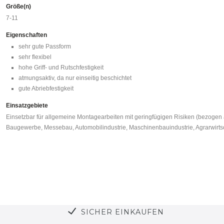
Größe(n)
7-11
Eigenschaften
sehr gute Passform
sehr flexibel
hohe Griff- und Rutschfestigkeit
atmungsaktiv, da nur einseitig beschichtet
gute Abriebfestigkeit
Einsatzgebiete
Einsetzbar für allgemeine Montagearbeiten mit geringfügigen Risiken (bezogen 
Baugewerbe, Messebau, Automobilindustrie, Maschinenbauindustrie, Agrarwirtsc
SICHER EINKAUFEN