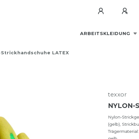
ARBEITSKLEIDUNG
-Strickhandschuhe LATEX
texxor
NYLON-
Nylon-Strickg
(gelb), Strickb
Trägermaterial
gelb