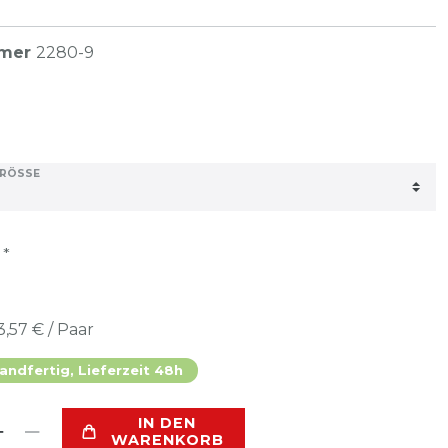
mmer
2280-9
RÖSSE
*
R
3,57 € / Paar
andfertig, Lieferzeit 48h
IN DEN
WARENKORB