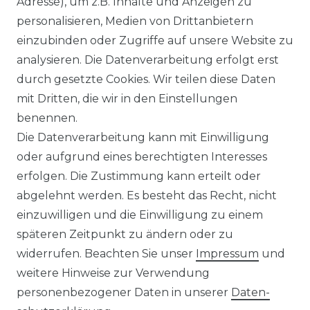
Adresse), um z.B. Inhalte und Anzeigen zu
HILFE
personalisieren, Medien von Drittanbietern
einzubinden oder Zugriffe auf unsere Website zu
INFORMATIONEN
analysieren. Die Datenverarbeitung erfolgt erst
durch gesetzte Cookies. Wir teilen diese Daten
KONTAKT
mit Dritten, die wir in den Einstellungen
benennen.
DATENSCHUTZERKLÄRUNG
Die Datenverarbeitung kann mit Einwilligung
oder aufgrund eines berechtigten Interesses
IMPRESSUM
erfolgen. Die Zustimmung kann erteilt oder
abgelehnt werden. Es besteht das Recht, nicht
AGB
einzuwilligen und die Einwilligung zu einem
KONTAKT
späteren Zeitpunkt zu ändern oder zu
widerrufen. Beachten Sie unser
Impressum
und
REUTEWEG 2/1, 73035 GÖPPINGEN
weitere Hinweise zur Verwendung
personenbezogener Daten in unserer
Daten­
TEL.: 07161 3626157