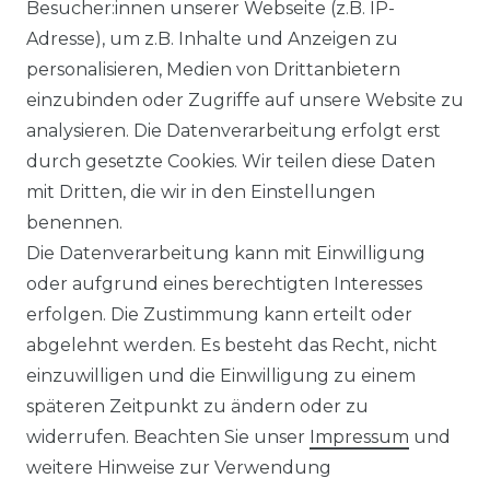
Besucher:innen unserer Webseite (z.B. IP-
ZUR KASSE
Adresse), um z.B. Inhalte und Anzeigen zu
HILFE
personalisieren, Medien von Drittanbietern
einzubinden oder Zugriffe auf unsere Website zu
INFORMATIONEN
analysieren. Die Datenverarbeitung erfolgt erst
durch gesetzte Cookies. Wir teilen diese Daten
KONTAKT
mit Dritten, die wir in den Einstellungen
benennen.
DATENSCHUTZERKLÄRUNG
Die Datenverarbeitung kann mit Einwilligung
oder aufgrund eines berechtigten Interesses
IMPRESSUM
erfolgen. Die Zustimmung kann erteilt oder
abgelehnt werden. Es besteht das Recht, nicht
AGB
einzuwilligen und die Einwilligung zu einem
KONTAKT
späteren Zeitpunkt zu ändern oder zu
widerrufen. Beachten Sie unser
Impressum
und
REUTEWEG 2/1, 73035 GÖPPINGEN
weitere Hinweise zur Verwendung