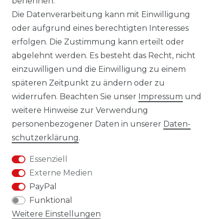
benennen.
DATENSCHUTZERKLÄRUNG
Die Datenverarbeitung kann mit Einwilligung
oder aufgrund eines berechtigten Interesses
IMPRESSUM
erfolgen. Die Zustimmung kann erteilt oder
abgelehnt werden. Es besteht das Recht, nicht
AGB
einzuwilligen und die Einwilligung zu einem
KONTAKT
späteren Zeitpunkt zu ändern oder zu
widerrufen. Beachten Sie unser
Impressum
und
REUTEWEG 2/1, 73035 GÖPPINGEN
weitere Hinweise zur Verwendung
personenbezogener Daten in unserer
Daten­
TEL.: 07161 3626157
schutz­erklärung
.
E-MAIL: INFO@BS-HANDEL.DE
Essenziell
Externe Medien
PayPal
Funktional
Weitere Einstellungen